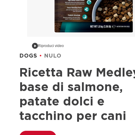
Riproduci video
DOGS
NULO
Ricetta Raw Medle
base di salmone,
patate dolci e
tacchino per cani