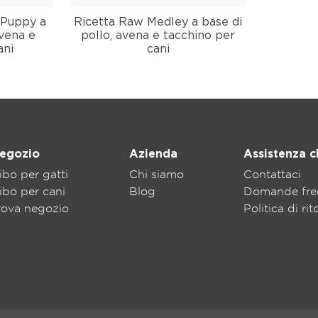
 Puppy a
Ricetta Raw Medley a base di
vena e
pollo, avena e tacchino per
ani
cani
egozio
Azienda
Assistenza cl
ibo per gatti
Chi siamo
Contattaci
ibo per cani
Blog
Domande fre
rova negozio
Politica di ri