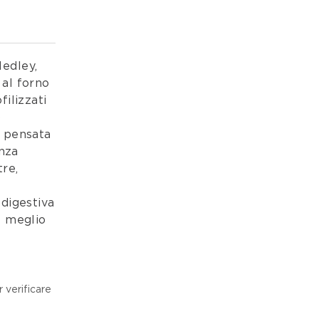
Medley,
 al forno
filizzati
o
a pensata
enza
tre,
 digestiva
l meglio
 verificare