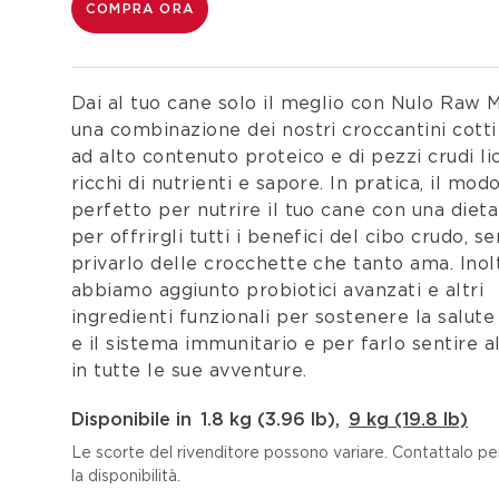
COMPRA ORA
Dai al tuo cane solo il meglio con Nulo Raw 
una combinazione dei nostri croccantini cotti
ad alto contenuto proteico e di pezzi crudi lio
ricchi di nutrienti e sapore. In pratica, il mod
perfetto per nutrire il tuo cane con una diet
per offrirgli tutti i benefici del cibo crudo, s
privarlo delle crocchette che tanto ama. Inol
abbiamo aggiunto probiotici avanzati e altri
ingredienti funzionali per sostenere la salute
e il sistema immunitario e per farlo sentire a
in tutte le sue avventure.
Disponibile in
1.8 kg (3.96 lb)
,
9 kg (19.8 lb)
Le scorte del rivenditore possono variare. Contattalo per
la disponibilità.