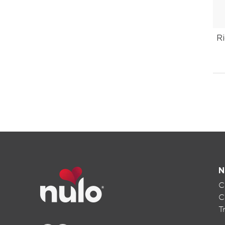
Ri
N
C
C
T