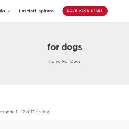
ulo
Lasciati ispirare
DOVE ACQUISTARE
for dogs
Home
For Dogs
trando 1 - 12 di 17 risultati