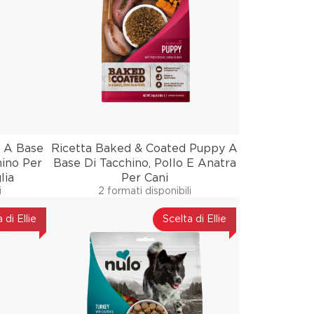
d A Base
Ricetta Baked & Coated Puppy A
hino Per
Base Di Tacchino, Pollo E Anatra
lia
Per Cani
i
2 formati disponibili
 di Ellie
Scelta di Ellie