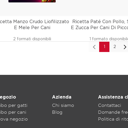
cetta Manzo Crudo Liofilizzato
Ricetta Paté Con Pollo,
E Mele Per Cani
E Zucca Per Cani Di Picco
2 formati disponibili
1 formato disponibil
1
2
egozio
Azienda
Assistenza cl
ibo per gatti
Chi siamo
Contattaci
ibo per cani
Blog
Domande fre
rova negozio
Politica di ri