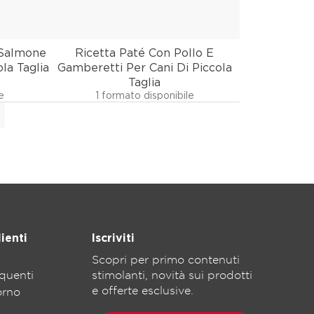
 Salmone
Ricetta Paté Con Pollo E
la Taglia
Gamberetti Per Cani Di Piccola
Taglia
e
1 formato disponibile
ienti
Iscriviti
Scopri per primo contenuti
quenti
stimolanti, novità sui prodotti
e offerte esclusive.
torno